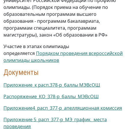
университет Российской Федерации по профилю
олимпиады. (Порядок приема на обучение по
образовательным программам высшего
образования - программам бакалавриата,
программам специалитета, программам
магистратуры), закон «Об образовании в РФ»
Участие в этапах олимпиады
определяется
Порядком проведения всероссийской
олимпиады школьников
Документы
Приложение_к расп.378-р_баллы МЭВсОШ
Распоряжение_КО_378-р_баллы_МЭВсОШ
Приложение4_расп_377-р_апелляционная комиссия
Приложение 5_расп_377-р_МЭ_график_ места
проведения