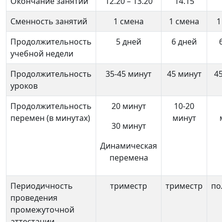
Окончание занятий
12.20 – 13.20
14.15
Сменность занятий
1 смена
1 смена
1
Продолжительность
5 дней
6 дней
учебной недели
Продолжительность
35-45 минут
45 минут
4
уроков
Продолжительность
20 минут
10-20
перемен (в минутах)
минут
30 минут
Динамическая
перемена
Периодичность
триместр
триместр
по
проведения
промежуточной
аттестации