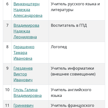
6
Винкенштерн
Учитель русского языка и
Надежда
литературы
Александровна
7
Владимирова
Воспитатель в ГПД
Надежда
Леонидовна
8
Геращенко
Логопед
Тамара
Ивановна
9
Глезденев
Учитель информатики
Виктор
(внешнее совмещение)
Иванович
10
Глузь Галина
Учитель английского
Владимировна
языка
11
Гринкевич
Учитель французского