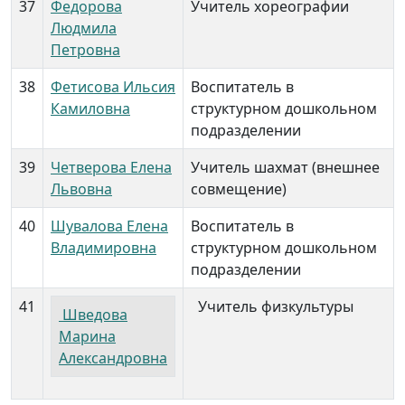
37
Федорова
Учитель хореографии
Людмила
Петровна
38
Фетисова Ильсия
Воспитатель в
Камиловна
структурном дошкольном
подразделении
39
Четверова Елена
Учитель шахмат (внешнее
Львовна
совмещение)
40
Шувалова Елена
Воспитатель в
Владимировна
структурном дошкольном
подразделении
41
Учитель физкультуры
Шведова
Марина
Александровна