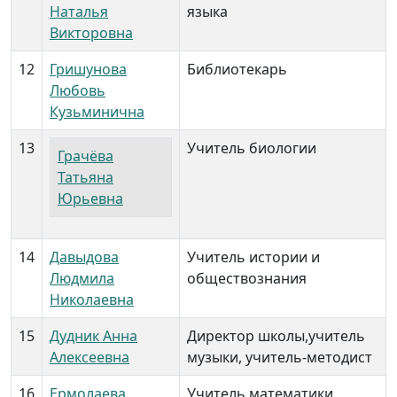
Наталья
языка
Викторовна
12
Гришунова
Библиотекарь
Любовь
Кузьминична
13
Учитель биологии
Грачёва
Татьяна
Юрьевна
14
Давыдова
Учитель истории и
Людмила
обществознания
Николаевна
15
Дудник Анна
Директор школы,учитель
Алексеевна
музыки, учитель-методист
16
Ермолаева
Учитель математики