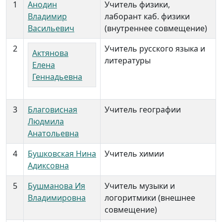
1
Анодин
Учитель физики,
Владимир
лаборант каб. физики
Васильевич
(внутреннее совмещение)
2
Учитель русского языка и
Актянова
литературы
Елена
Геннадьевна
3
Благовисная
Учитель географии
Людмила
Анатольевна
4
Бушковская Нина
Учитель химии
Адиксовна
5
Бушманова Ия
Учитель музыки и
Владимировна
логоритмики (внешнее
совмещение)