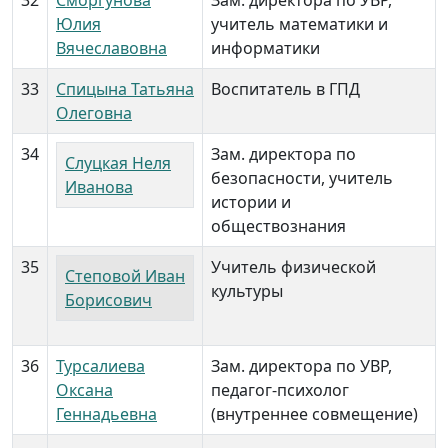
32
Сморгунова
Зам. директора по УВР,
Юлия
учитель математики и
Вячеславовна
информатики
33
Спицына Татьяна
Воспитатель в ГПД
Олеговна
34
Зам. директора по
Слуцкая Неля
безопасности, учитель
Иванова
истории и
обществознания
35
Учитель физической
Степовой Иван
культуры
Борисович
36
Турсалиева
Зам. директора по УВР,
Оксана
педагог-психолог
Геннадьевна
(внутреннее совмещение)