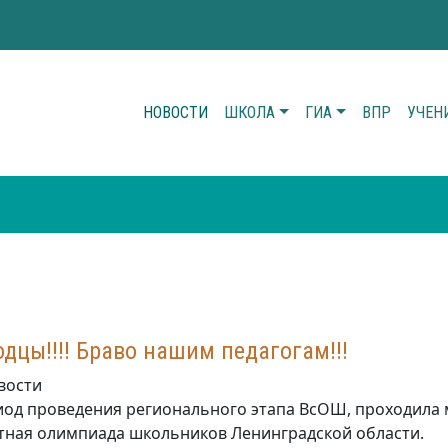
НОВОСТИ
ШКОЛА
ГИА
ВПР
УЧЕН
дцы!!!! Браво нашим педагогам!!!
вости
иод проведения регионального этапа ВсОШ, проходила 
тная олимпиада школьников Ленинградской области.