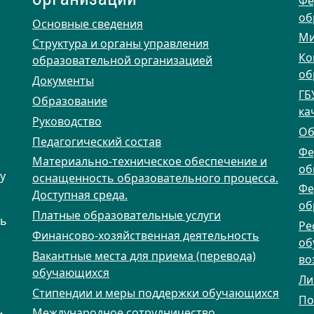
Фе
об
Основные сведения
Ми
Структура и органы управления
Ко
образовательной организацией
об
Документы
ГБ
Образование
ка
Руководство
Об
Педагогический состав
Фе
Материально-техническое обеспечение и
об
у
оснащенность образовательного процесса.
Фе
Доступная среда.
об
Платные образовательные услуги
ть
Ре
Финансово-хозяйственная деятельность
об
Вакантные места для приема (перевода)
во
обучающихся
Ли
Стипендии и меры поддержки обучающихся
По
Международное сотрудничество