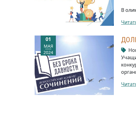
В оли
Читат
ДОЛ
01
МАЯ
Но
2024
Учащи
конку
орган
Читат