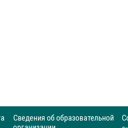
та
Сведения об образовательной
С
организации