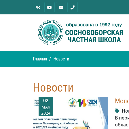
Главная
Новости
Новости
Моло
02
МАЯ
Но
2024
В пер
облас